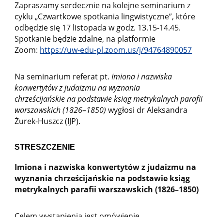
Zapraszamy serdecznie na kolejne seminarium z
cyklu „Czwartkowe spotkania lingwistyczne”, które
odbędzie się 17 listopada w godz. 13.15-14.45.
Spotkanie będzie zdalne, na platformie
Zoom:
https://uw-edu-pl.zoom.us/j/94764890057
Na seminarium referat pt.
Imiona i nazwiska
konwertytów z judaizmu na wyznania
chrześcijańskie na podstawie ksiąg metrykalnych parafii
warszawskich (1826–1850)
wygłosi dr Aleksandra
Żurek-Huszcz (IJP).
STRESZCZENIE
Imiona i nazwiska konwertytów z judaizmu na
wyznania chrześcijańskie na podstawie ksiąg
metrykalnych parafii warszawskich (1826–1850)
Celem wystąpienia jest omówienie