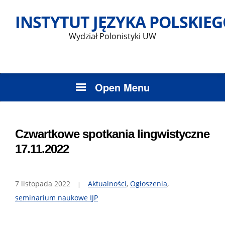
Skip
INSTYTUT JĘZYKA POLSKIE
to
content
Wydział Polonistyki UW
Open Menu
Czwartkowe spotkania lingwistyczne
17.11.2022
7 listopada 2022
Aktualności
,
Ogłoszenia
,
seminarium naukowe IJP