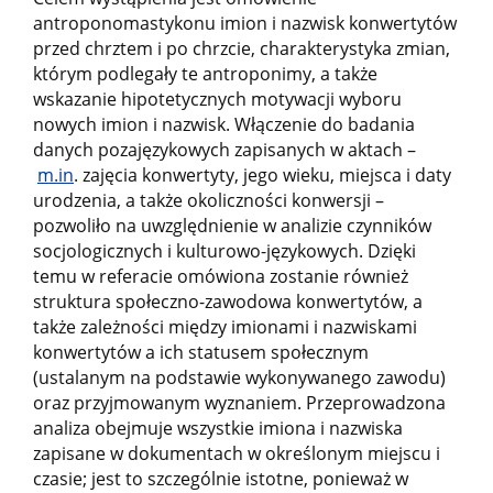
antroponomastykonu imion i nazwisk konwertytów
przed chrztem i po chrzcie, charakterystyka zmian,
którym podlegały te antroponimy, a także
wskazanie hipotetycznych motywacji wyboru
nowych imion i nazwisk. Włączenie do badania
danych pozajęzykowych zapisanych w aktach –
m.in
. zajęcia konwertyty, jego wieku, miejsca i daty
urodzenia, a także okoliczności konwersji –
pozwoliło na uwzględnienie w analizie czynników
socjologicznych i kulturowo-językowych. Dzięki
temu w referacie omówiona zostanie również
struktura społeczno-zawodowa konwertytów, a
także zależności między imionami i nazwiskami
konwertytów a ich statusem społecznym
(ustalanym na podstawie wykonywanego zawodu)
oraz przyjmowanym wyznaniem. Przeprowadzona
analiza obejmuje wszystkie imiona i nazwiska
zapisane w dokumentach w określonym miejscu i
czasie; jest to szczególnie istotne, ponieważ w