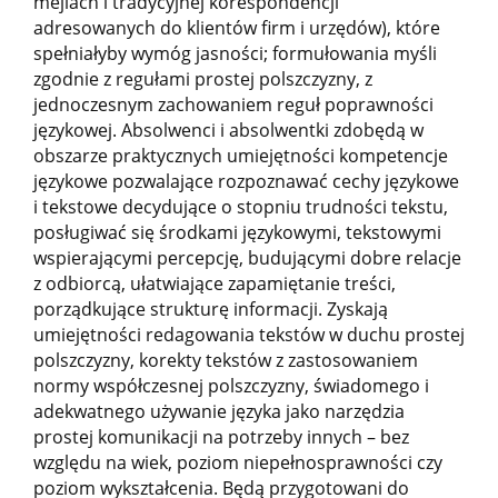
mejlach i tradycyjnej korespondencji
adresowanych do klientów firm i urzędów), które
spełniałyby wymóg jasności; formułowania myśli
zgodnie z regułami prostej polszczyzny, z
jednoczesnym zachowaniem reguł poprawności
językowej. Absolwenci i absolwentki zdobędą w
obszarze praktycznych umiejętności kompetencje
językowe pozwalające rozpoznawać cechy językowe
i tekstowe decydujące o stopniu trudności tekstu,
posługiwać się środkami językowymi, tekstowymi
wspierającymi percepcję, budującymi dobre relacje
z odbiorcą, ułatwiające zapamiętanie treści,
porządkujące strukturę informacji. Zyskają
umiejętności redagowania tekstów w duchu prostej
polszczyzny, korekty tekstów z zastosowaniem
normy współczesnej polszczyzny, świadomego i
adekwatnego używanie języka jako narzędzia
prostej komunikacji na potrzeby innych – bez
względu na wiek, poziom niepełnosprawności czy
poziom wykształcenia. Będą przygotowani do