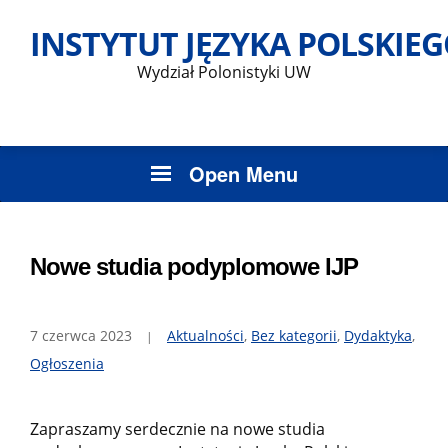
Skip
INSTYTUT JĘZYKA POLSKIE
to
content
Wydział Polonistyki UW
Open Menu
Nowe studia podyplomowe IJP
7 czerwca 2023
Aktualności
,
Bez kategorii
,
Dydaktyka
,
Ogłoszenia
Zapraszamy serdecznie na nowe studia