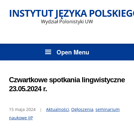
Skip
INSTYTUT JĘZYKA POLSKIE
to
content
Wydział Polonistyki UW
Open Menu
Czwartkowe spotkania lingwistyczne
23.05.2024 r.
15 maja 2024
Aktualności
,
Ogłoszenia
,
seminarium
naukowe IJP