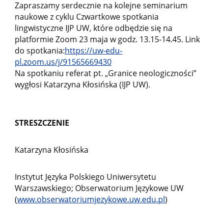
Zapraszamy serdecznie na kolejne seminarium
naukowe z cyklu Czwartkowe spotkania
lingwistyczne IJP UW, które odbędzie się na
platformie Zoom 23 maja w godz. 13.15-14.45. Link
do spotkania:
https://uw-edu-
pl.zoom.us/j/91565669430
Na spotkaniu referat pt. „Granice neologiczności”
wygłosi Katarzyna Kłosińska (IJP UW).
STRESZCZENIE
Katarzyna Kłosińska
Instytut Języka Polskiego Uniwersytetu
Warszawskiego; Obserwatorium Językowe UW
(
www.obserwatoriumjezykowe.uw.edu.pl
)