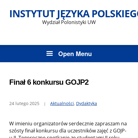
Skip
INSTYTUT JĘZYKA POLSKIE
to
content
Wydział Polonistyki UW
Open Menu
Finał 6 konkursu GOJP2
24 lutego 2025
Aktualności
,
Dydaktyka
W imieniu organizatorów serdecznie zapraszam na
szósty finał konkursu dla uczestników zajęć z GOJP-
u II. Tegoroczne spotkanie ze studentami II roku