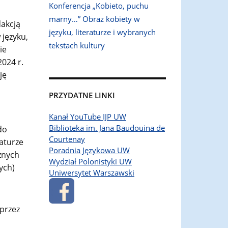
Konferencja „Kobieto, puchu
marny…” Obraz kobiety w
dakcją
języku, literaturze i wybranych
 języku,
tekstach kultury
ie
024 r.
ję
PRZYDATNE LINKI
Kanał YouTube IJP UW
Biblioteka im. Jana Baudouina de
do
Courtenay
raturze
Poradnia Językowa UW
żnych
Wydział Polonistyki UW
ych)
Uniwersytet Warszawski
przez