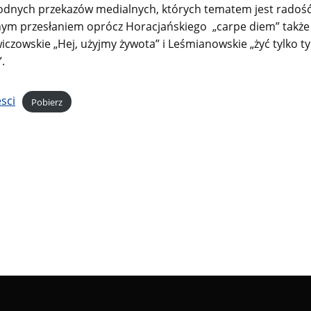
dnych przekazów medialnych, których tematem jest radość 
nym przesłaniem oprócz Horacjańskiego „carpe diem” także
iczowskie „Hej, użyjmy żywota” i Leśmianowskie „żyć tylko t
”.
esci
Pobierz