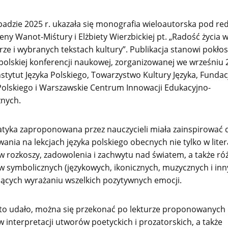
padzie 2025 r. ukazała się monografia wieloautorska pod re
ny Wanot-Miśtury i Elżbiety Wierzbickiej pt. „Radość życia w
urze i wybranych tekstach kultury”. Publikacja stanowi pokłos
olskiej konferencji naukowej, zorganizowanej we wrześniu 2
nstytut Języka Polskiego, Towarzystwo Kultury Języka, Fundac
Polskiego i Warszawskie Centrum Innowacji Edukacyjno-
znych.
atyka zaproponowana przez nauczycieli miała zainspirować 
ania na lekcjach języka polskiego obecnych nie tylko w lite
 rozkoszy, zadowolenia i zachwytu nad światem, a także ró
 symbolicznych (językowych, ikonicznych, muzycznych i inn
jących wyrażaniu wszelkich pozytywnych emocji.
 to udało, można się przekonać po lekturze proponowanych 
 interpretacji utworów poetyckich i prozatorskich, a także