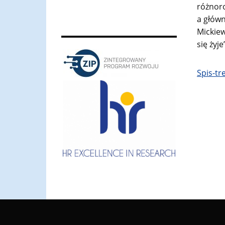
różnoro
a głów
Mickiew
się żyje
Spis-tr