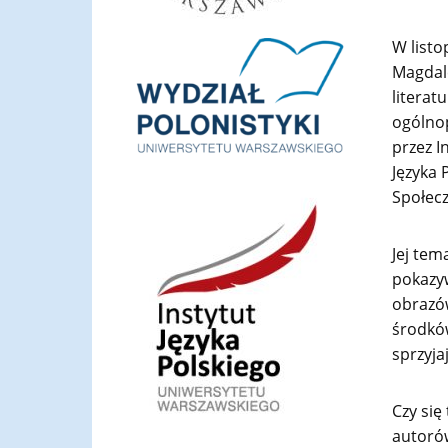
W listo
Magdale
literat
ogólnop
przez I
Języka 
Społec
Jej tem
pokazyw
obrazów
środków
sprzyja
Czy się
autorów