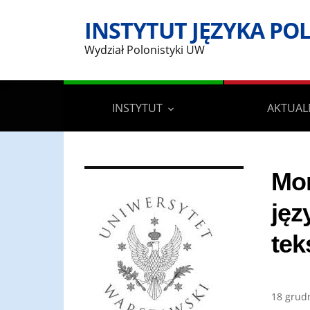
INSTYTUT JĘZYKA PO
Wydział Polonistyki UW
INSTYTUT
AKTUAL
Mon
jęz
tek
18 grud