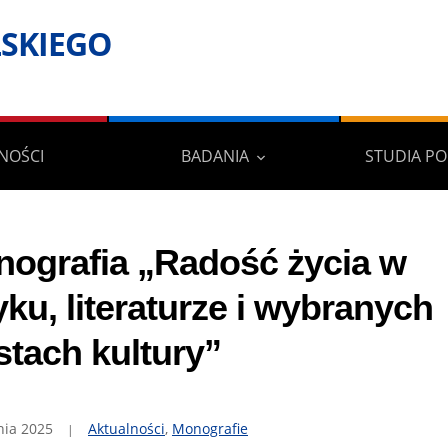
Skip
LSKIEGO
to
content
NOŚCI
BADANIA
STUDIA P
ografia „Radość życia w
yku, literaturze i wybranych
stach kultury”
nia 2025
Aktualności
,
Monografie